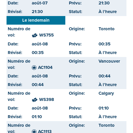
août-07
21:30
21:30
À l’heure
Le lendemain
Toronto
WS755
août-08
00:35
00:35
À l’heure
Vancouver
AC1104
août-08
00:44
00:44
À l’heure
Calgary
WS398
août-08
01:10
01:10
À l’heure
Toronto
AC1113