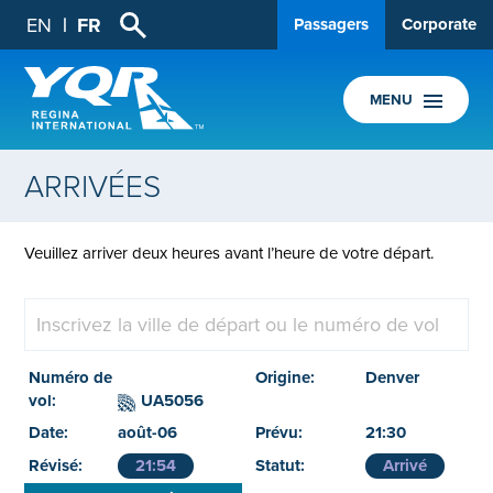
EN
FR
Passagers
Corporate
MENU
ARRIVÉES
Veuillez arriver deux heures avant l’heure de votre départ.
Denver
UA5056
août-06
21:30
21:54
Arrivé