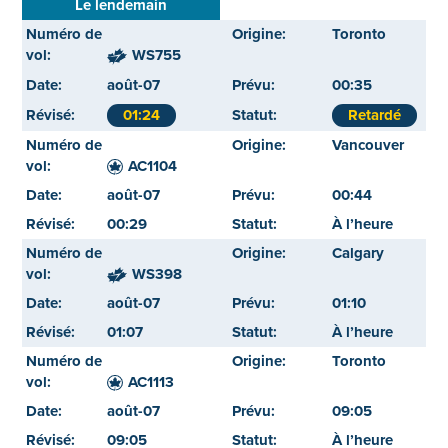
Le lendemain
Toronto
WS755
août-07
00:35
01:24
Retardé
Vancouver
AC1104
août-07
00:44
00:29
À l’heure
Calgary
WS398
août-07
01:10
01:07
À l’heure
Toronto
AC1113
août-07
09:05
09:05
À l’heure